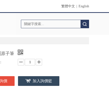
繁體中文
|
English
搜索
屬原子筆
：
詢價
加入詢價籃