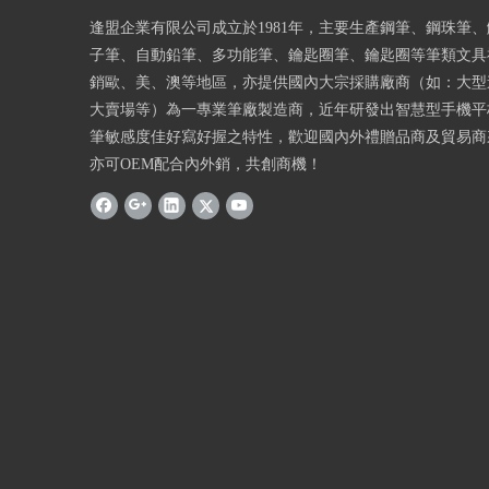
逢盟企業有限公司成立於1981年，主要生產鋼筆、鋼珠筆
子筆、自動鉛筆、多功能筆、鑰匙圈筆、鑰匙圈等筆類文具
銷歐、美、澳等地區，亦提供國內大宗採購廠商（如：大型
大賣場等）為一專業筆廠製造商，近年研發出智慧型手機平
筆敏感度佳好寫好握之特性，歡迎國內外禮贈品商及貿易商
亦可OEM配合內外銷，共創商機！