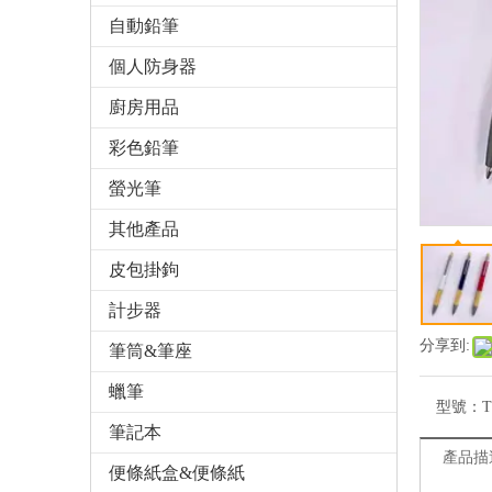
自動鉛筆
個人防身器
廚房用品
彩色鉛筆
螢光筆
其他產品
皮包掛鉤
計步器
分享到:
筆筒&筆座
蠟筆
型號：
T
筆記本
產品描
便條紙盒&便條紙