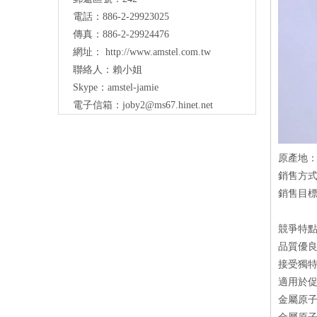
電話：886-2-29923025
傳真：886-2-29924476
網址：
http://www.amstel.com.tw
聯絡人：賴小姐
Skype：amstel-jamie
電子信箱：
joby2@ms67.hinet.net
原產地
銷售方
銷售目
競爭特
品質優良
接受獨特
適用於促
金屬原子