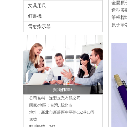
金屬原
文具用尺
造型美觀
釘書機
筆桿標
原子筆芯
雷射指示器
與我們聯絡
公司名稱：逢盟企業有限公司
國家/地區：台灣, 新北市
地址：新北市新莊區中平路152巷13弄
10號
郵遞區號：242