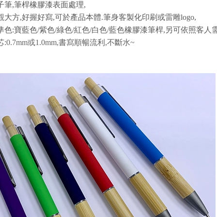
子筆,筆桿橡膠漆表面處理,
大方,好握好寫,可於產品本體.筆身客製化印刷或雷雕logo,
準色:寶藍色/紫色/綠色/紅色/白色/藍色橡膠漆筆桿,另可依照客人
:0.7mm或1.0mm,書寫順暢流利,不斷水~