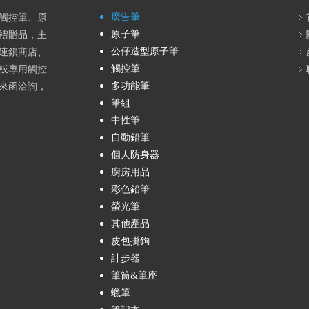
廣告筆
、觸控筆、原
原子筆
禮贈品，主
公仔造型原子筆
連鎖商店、
觸控筆
板專用觸控
多功能筆
來函洽詢，
筆組
中性筆
自動鉛筆
個人防身器
廚房用品
彩色鉛筆
螢光筆
其他產品
皮包掛鉤
計步器
筆筒&筆座
蠟筆