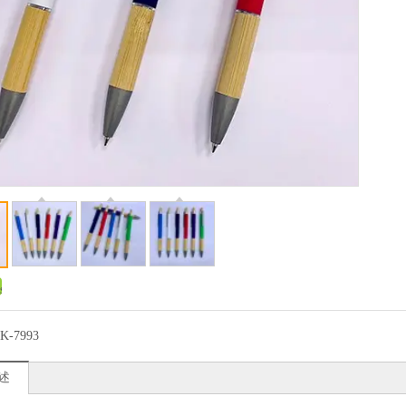
K-7993
述